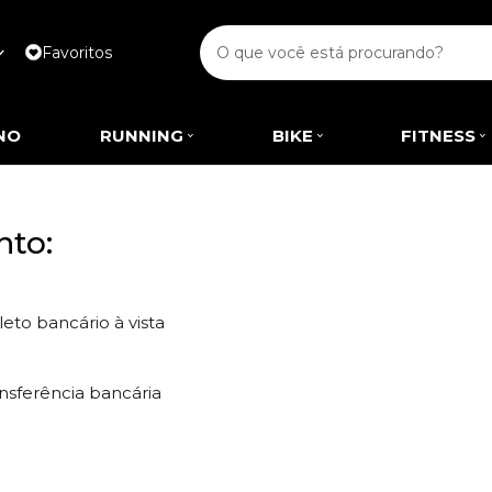
Favoritos
NO
RUNNING
BIKE
FITNESS
to:
eto bancário à vista
nsferência bancária