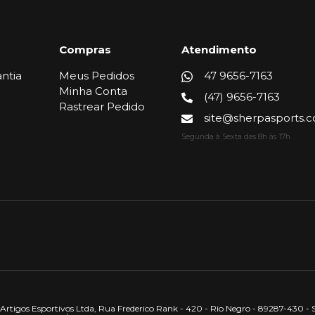
Compras
Atendimento
ntia
Meus Pedidos
47 9656-7163
Minha Conta
(47) 9656-7163
Rastrear Pedido
site@sherpasports.
Segunda à Sexta das 8h às 17h
rtigos Esportivos Ltda, Rua Frederico Rank - 420 - Rio Negro - 89287-430 - 