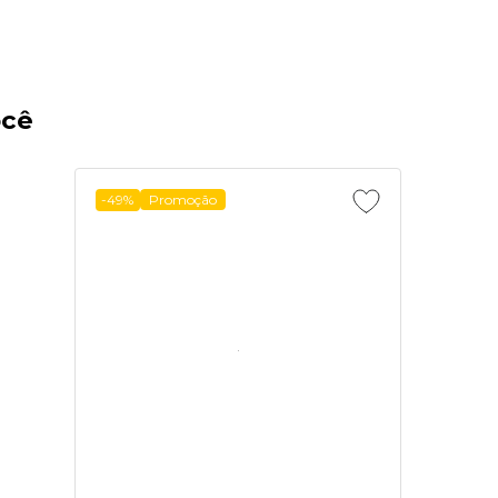
ocê
-49%
Promoção