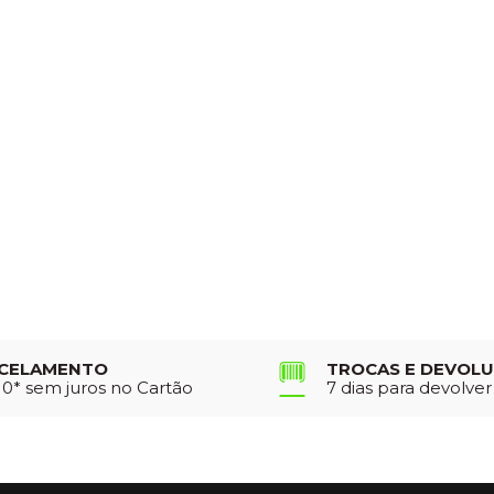
CELAMENTO
TROCAS E DEVOL
10* sem juros no Cartão
7 dias para devolve