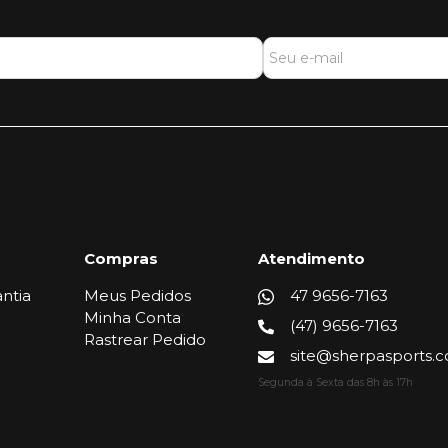
Compras
Atendimento
ntia
Meus Pedidos
47 9656-7163
Minha Conta
(47) 9656-7163
Rastrear Pedido
site@sherpasports.
Segunda à Sexta das 8h às 17h