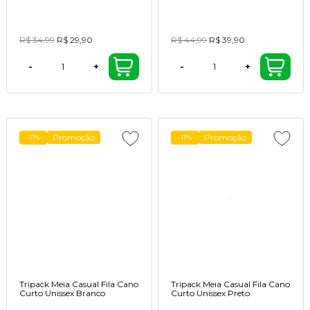
R$ 34,99
R$ 29,90
R$ 44,99
R$ 39,90
-
+
-
+
Promoção
Promoção
-11%
-11%
Tripack Meia Casual Fila Cano
Tripack Meia Casual Fila Cano
Curto Unissex Branco
Curto Unissex Preto