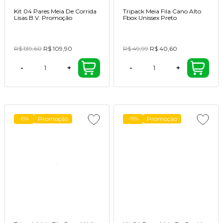
Kit 04 Pares Meia De Corrida
Tripack Meia Fila Cano Alto
Lisas B.V. Promoção
Fbox Unissex Preto
R$ 139,60
R$ 109,90
R$ 49,99
R$ 40,60
-
+
-
+
Promoção
Promoção
-15%
-15%