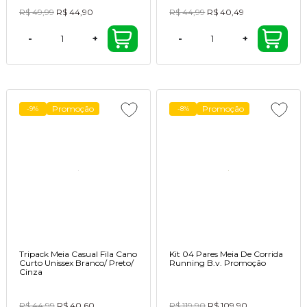
R$ 49,99
R$ 44,90
R$ 44,99
R$ 40,49
-
+
-
+
Promoção
Promoção
-9%
-8%
Tripack Meia Casual Fila Cano
Kit 04 Pares Meia De Corrida
Curto Unissex Branco/ Preto/
Running B.v. Promoção
Cinza
R$ 44,99
R$ 40,60
R$ 119,90
R$ 109,90