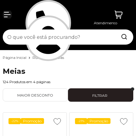
Atendimento
Entrar
Página Inicial
Running
Meias
Meias
124
Produtos em
4
páginas
MAIOR DESCONTO
FILTRAR
Promoção
Promoção
-22%
-21%