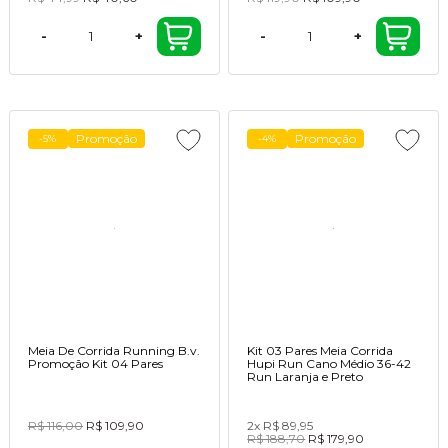
-
+
-
+
Promoção
Promoção
-5%
-4%
Meia De Corrida Running B.v.
Kit 03 Pares Meia Corrida
Promoção Kit 04 Pares
Hupi Run Cano Médio 36-42
Run Laranja e Preto
R$ 116,00
R$ 109,90
2x
R$ 89,95
R$ 188,70
R$ 179,90