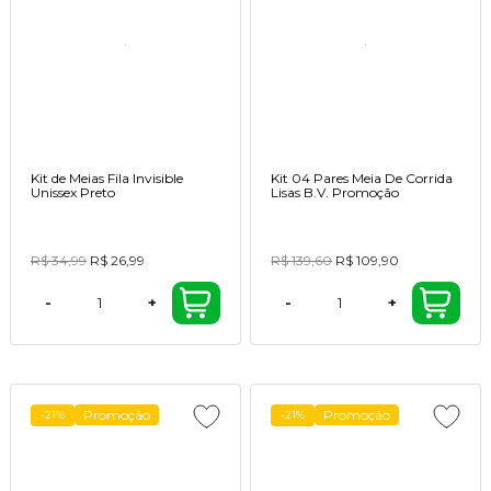
Kit de Meias Fila Invisible
Kit 04 Pares Meia De Corrida
Unissex Preto
Lisas B.V. Promoção
R$ 34,99
R$ 26,99
R$ 139,60
R$ 109,90
-
+
-
+
Promoção
Promoção
-21%
-21%