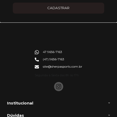
CADASTRAR
47 9656-7163
(47) 9656-7163
site@sherpasports.com.br
Segunda à Sexta das 8h às 17h
Institucional
Dúvidas