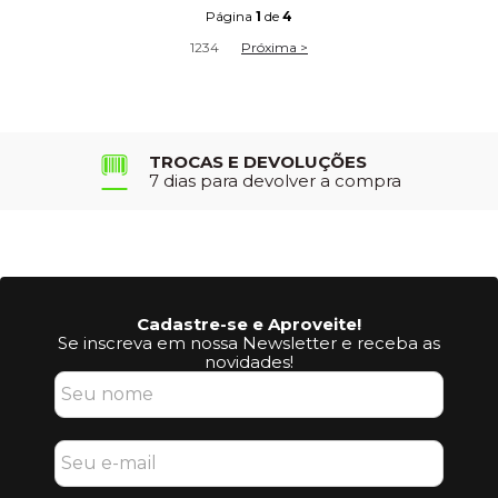
Página
1
de
4
1
2
3
4
Próxima >
TROCAS E DEVOLUÇÕES
7 dias para devolver a compra
Cadastre-se e Aproveite!
Se inscreva em nossa Newsletter e receba as
novidades!