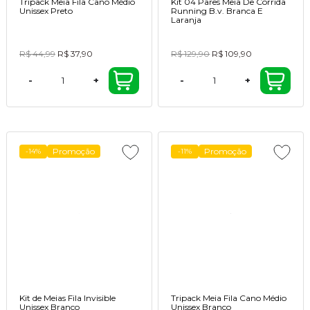
Tripack Meia Fila Cano Médio
Kit 04 Pares Meia De Corrida
Unissex Preto
Running B.v. Branca E
Laranja
R$ 44,99
R$ 37,90
R$ 129,90
R$ 109,90
-
+
-
+
Promoção
Promoção
-14%
-11%
Kit de Meias Fila Invisible
Tripack Meia Fila Cano Médio
Unissex Branco
Unissex Branco