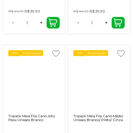
R$ 44,99
R$ 39,90
R$ 44,99
R$ 39,90
-
+
-
+
Promoção
Promoção
-10%
-10%
Tripack Meia Fila Cano Alto
Tripack Meia Fila Cano Médio
Fbox Unissex Branco
Unissex Branco/ Preto/ Cinza