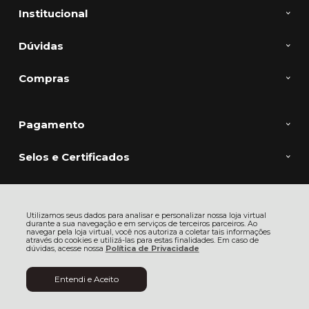
Institucional
Dúvidas
Compras
Pagamento
Selos e Certificados
Sherpa Comercio de Artigos Esportivos Ltda, Rua Frederico Rank - 420 -
Utilizamos seus dados para analisar e personalizar nossa loja virtual
Rio Negro - 89287-430 - São Bento do Sul - SC
durante a sua navegação e em serviços de terceiros parceiros. Ao
CNPJ: 32.128.872/0001-26 | © Todos os direitos reservados - Sherpa Sports
navegar pela loja virtual, você nos autoriza a coletar tais informações
- 2026
através do cookies e utilizá-las para estas finalidades. Em caso de
dúvidas, acesse nossa
Política de Privacidade
Entendi e Aceito