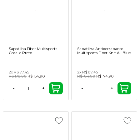
Sapatilha Fiber Multisports
Sapatilha Antiderrapante
Coral e Preto
Multisports Fiber Knit All Blue
2x
R$ 77,45
2x
R$ 87,45
R$ 178,90
R$ 154,90
R$ 184,90
R$ 174,90
-
+
-
+