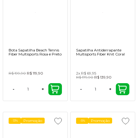
Bota Sapatilha Beach Tennis
Sapatilha Antiderrapante
Fiber Multisports Rosa e Preto
Multisports Fiber Knit Coral
R$ 199,90
R$ 119,90
2x
R$ 69,95
R$ 179,90
R$ 139,90
-
+
-
+
Promoção
Promoção
-13%
-5%