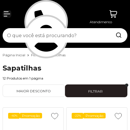
Atendimento
Entrar
Página Inicial
Fitness
Sapatilhas
Sapatilhas
12
Produtos em
1
página
MAIOR DESCONTO
FILTRAR
Promoção
Promoção
-40%
-22%