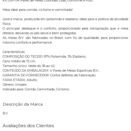
Kit com 04 Pares de Meias Coloridas Lisas, conforme a Foto.
Meia ideal para corrida, ciclismo e caminhada!
Leve e macia, produzida em poliamida e elastano, ideal para a prática de atividade
física.
O principal destaque é o conforto, proporcionado pela transpiração que a meia
oferece, deixando os pés secos e bem protegidos.
As meias B.V. são fabricadas no Brasil, com fio de qualidade, para proporcionar
máximo conforto e performance.
Características:
COMPOSIÇÃO DO TECIDO: 97% Poliamida, 3% Elastano;
Cano médio de 15 cm;
Tamanho único: Veste do 36 ao 42;
CONTEÚDO DA EMBALAGEM: 4 Pares de Meias Esportivas B.V.;
GARANTIA DO FORNECEDOR: Contra defeitos de Fabricação;
FAIXA ETÁRIA: Adulto;
Gênero: Unissex;
Indicado para: Corrida, Caminhada, Ciclismo.
Descrição da Marca
B.V.
Avaliações dos Clientes