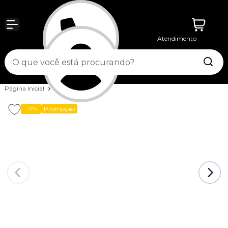
Atendimento
Entrar
Página Inicial
Running
Meias
Promoção
-21%