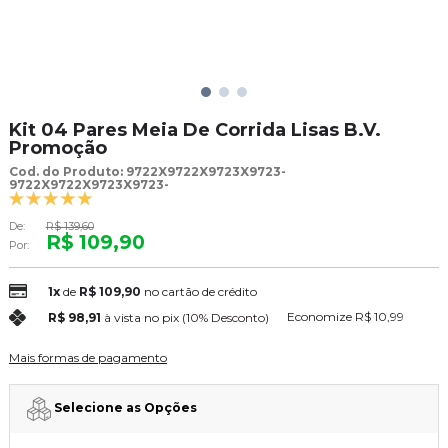
Kit 04 Pares Meia De Corrida Lisas B.V.
Promoção
Cod. do Produto: 9722X9722X9723X9723-
9722X9722X9723X9723-
De:
R$ 139,60
R$ 109,90
Por:
1x
de
R$ 109,90
no cartão de crédito
Economize
R$ 10,99
R$ 98,91
à vista no pix
(10% Desconto)
Mais formas de pagamento
Selecione as Opções