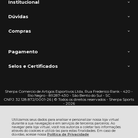
Institucional
Dúvidas
Compras
Pagamento
Selos e Certificados
Sherpa Comercio de Artigos Esportivos Ltda, Rua Frederico Rank - 420 -
Rio Negro - 89287-430 - São Bento do Sul - SC
CNPJ: 32.128.872/0001-26 | © Todos os direitos reservados - Sherpa Sports
- 2026
Utilizamos seus dados para analisar e personalizar nossa loja virtual
durante a sua navegação e em serviços de terceiros parceiros. Ao
navegar pela loja virtual, você nos autoriza a coletar tais informações
através do cookies e utilizá-las para estas finalidades. Em caso de
dúvidas, acesse nossa
Política de Privacidade