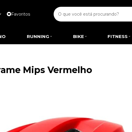
Favoritos
NO
RUNNING
BIKE
FITNESS
frame Mips Vermelho