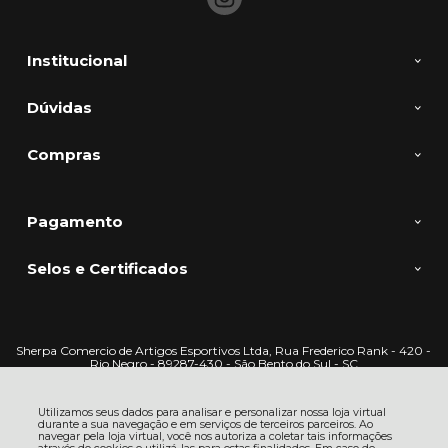
Institucional
Dúvidas
Compras
Pagamento
Selos e Certificados
Sherpa Comercio de Artigos Esportivos Ltda, Rua Frederico Rank - 420 -
Rio Negro - 89287-430 - São Bento do Sul - SC
CNPJ: 32.128.872/0001-26 | © Todos os direitos reservados - Sherpa Sports
- 2026
Utilizamos seus dados para analisar e personalizar nossa loja virtual
durante a sua navegação e em serviços de terceiros parceiros. Ao
navegar pela loja virtual, você nos autoriza a coletar tais informações