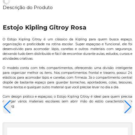
Descrição do Produto
Estojo Kipling Gitroy Rosa
O Estojo Kipling Gitroy é um clássico da Kipling para quem busca espaço,
organização e praticidade na rotina escolar. Super espaçoso e funcional, ele foi
desenvolvido para acomodar lápis, canetas e outros materiais com segurança,
deixando tudo bem distribuído e fácil de encontrar durante aulas, estudos, cursos e
atividades criativas.
O modelo conta com três compartimentos, oferecendo uma divisão inteligente
para organizar melhor os itens. Nos compartimentos frontal e traseiro, possui 24
elásticos para acomodar lápis e canetas com firmeza. Já o compartimento central
dispõe de bastante espaço para guardar borrachas, apontadores, colas, tesouras,
marca-textos e qualquer outro material que você precise levar no dia a dia.
Com design prático e espaçoso, o Estojo Kipling Gitroy é ideal para quem precisa
carregar vários materiais escolares sem abrir mão do estilo característico da
Kipling.