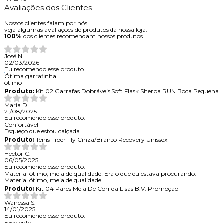
Avaliações dos Clientes
Nossos clientes falam por nós!
veja algumas avaliações de produtos da nossa loja.
100%
dos clientes recomendam nossos produtos
José N.
02/03/2026
Eu recomendo esse produto.
Ótima garrafinha
ótimo
Produto:
Kit 02 Garrafas Dobráveis Soft Flask Sherpa RUN Boca Pequena
Maria D.
21/08/2025
Eu recomendo esse produto.
Confortável
Esqueço que estou calçada.
Produto:
Tênis Fiber Fly Cinza/Branco Recovery Unissex
Hector C.
06/05/2025
Eu recomendo esse produto.
Material ótimo, meia de qualidade! Era o que eu estava procurando.
Material ótimo, meia de qualidade!
Produto:
Kit 04 Pares Meia De Corrida Lisas B.V. Promoção
Wanessa S.
14/01/2025
Eu recomendo esse produto.
Excelente