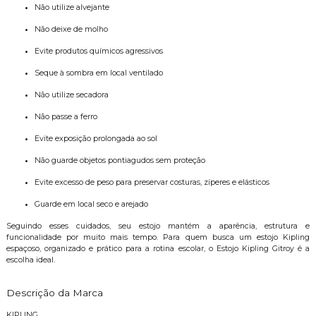
Não utilize alvejante
Não deixe de molho
Evite produtos químicos agressivos
Seque à sombra em local ventilado
Não utilize secadora
Não passe a ferro
Evite exposição prolongada ao sol
Não guarde objetos pontiagudos sem proteção
Evite excesso de peso para preservar costuras, zíperes e elásticos
Guarde em local seco e arejado
Seguindo esses cuidados, seu estojo mantém a aparência, estrutura e
funcionalidade por muito mais tempo. Para quem busca um estojo Kipling
espaçoso, organizado e prático para a rotina escolar, o Estojo Kipling Gitroy é a
escolha ideal.
Descrição da Marca
KIPLING