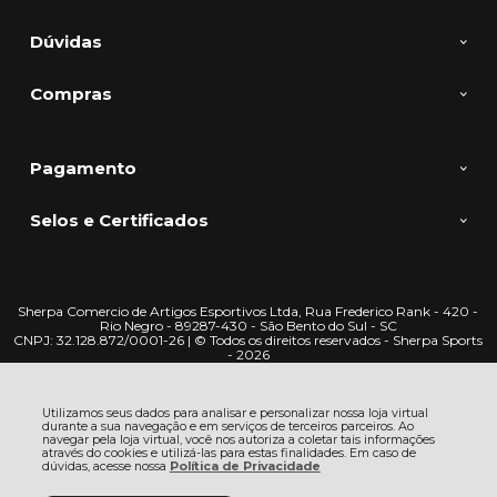
Dúvidas
Compras
Pagamento
Selos e Certificados
Sherpa Comercio de Artigos Esportivos Ltda, Rua Frederico Rank - 420 -
Rio Negro - 89287-430 - São Bento do Sul - SC
CNPJ: 32.128.872/0001-26 | © Todos os direitos reservados - Sherpa Sports
- 2026
Utilizamos seus dados para analisar e personalizar nossa loja virtual
durante a sua navegação e em serviços de terceiros parceiros. Ao
navegar pela loja virtual, você nos autoriza a coletar tais informações
através do cookies e utilizá-las para estas finalidades. Em caso de
dúvidas, acesse nossa
Política de Privacidade