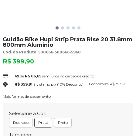
Guidão Bike Hupi Strip Prata Rise 20 31.8mm
800mm Alumínio
Cod. do Produto: 500666-500666-5968
R$ 399,90
6x
de
R$ 66,65
sem juros no cartão de crédito
Economize
R$ 39,99
R$ 359,91
à vista no pix
(10% Desconto)
Mais formas de pagamento
Selecione a Cor:
Dourado
Prata
Preto
Tamanho: