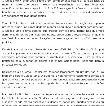
O Guidão HUPI Strip 2024 Preto é um complemento essencial para ciclistas de
mountain bike que desejam elevar sua experiência nas trilhas. Projetado
especificamente para o quadro HUPI NAJA, este guidão oferece uma série de
benefícios notáveis que contribuem para um desempenho e maior durabilidade
em condições off-road desafiadoras.
Controle Total: Para ciclistas de mountain bike, o sistema de direção desempenha
um papel crucial na capacidade de manter o equilíbrio e manobrar com precisão.
O Guidão Strip é uma escolha que oferece controle total, permitindo que você
domine as trilhas mais difíceis. Sua rigidez proporciona direção precisa, enquanto
sua flexibilidade absorve as vibrações do terreno, garantindo conforto em cada
pedalada.
Durabilidade Inigualável: Feito de alumínio 6061 T6, o Guidão HUPI Strip é
conhecido por sua robustez e resistência. No ciclismo off-road, onde impactos e
condições adversas são comuns, a durabilidade é essencial. Este guidão é
projetado para suportar os rigores das trilhas acidentadas, resistindo bem a
impactos e choques.
Resistência à Corrosão: Pedalar em terrenos lamacentos ou úmidos não é um
problema para o Guidão Strip. O alumínio é naturalmente resistente à corrosão, o
que significa que você pode contar com sua longevidade, sem preocupações com
ferrugem. Isso é particularmente importante quando se aventura em condições
climáticas variáveis.
Manutenção Simples: Uma das vantagens do alumínio em relação ao carbono é a
facilidade de manutenção. Guidões de alumínio geralmente exigem menos
cuidados, sendo menos suscetíveis a danos causados por apertos excessivos ou
quedas. Isso permite que você se concentre mais na sua pedalada e menos na