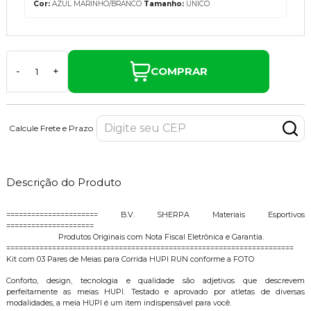
Cor:
AZUL MARINHO/BRANCO
Tamanho:
UNICO
COMPRAR
-
+
Calcule Frete e Prazo
Descrição do Produto
====================== B.V. SHERPA Materiais Esportivos
=====================
Produtos Originais com Nota Fiscal Eletrônica e Garantia.
=====================================================================
Kit com 03 Pares de Meias para Corrida HUPI RUN conforme a FOTO
Conforto, design, tecnologia e qualidade são adjetivos que descrevem
perfeitamente as meias HUPI. Testado e aprovado por atletas de diversas
modalidades, a meia HUPI é um item indispensável para você.