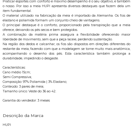
Praticar esportes com conforto e máximo desempenho é o seu objetivo, e também
o nosso. Por isso a meia HUPI apresenta diversos destaques que fazem dela um
item fundamental.
O material utilizado na fabricação da meia é importado da Alemanha. Os fios de
elastano e poliamida formam um conjunto cheio de vantagens.
O principal destaque é o conforto, proporcionado pela transpiração que a meia
oferece, deixando os pés secos e bem protegidos.
A combinação da matéria prima assegura a flexibilidade oferecendo maior
liberdade de movimento, sem que a peça laceie, perdendo sustentação.
Na região dos dedos e calcanhar, os fios são dispostos em direções diferentes do
restante da meia, fazendo com que a modelagem se torne muito mais anatômica,
acompanhando o desenho dos pés. Esta característica também prolonga a
durabilidade, impedindo o desgaste.
Características:
Cano médio 15cm;
Semi Compressiva;
Composição: 97% Poliamida | 3% Elastano;
Conteúdo: 3 pares de meia;
Tamanho único: Veste do 36 ao 42.
Garantia do vendedor: 3 meses
Descrição da Marca
HUPI