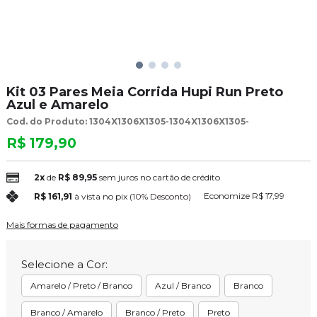
Kit 03 Pares Meia Corrida Hupi Run Preto
Azul e Amarelo
Cod. do Produto: 1304X1306X1305-1304X1306X1305-
R$ 179,90
2x
de
R$ 89,95
sem juros no cartão de crédito
Economize
R$ 17,99
R$ 161,91
à vista no pix
(10% Desconto)
Mais formas de pagamento
Selecione a Cor:
Amarelo / Preto / Branco
Azul / Branco
Branco
Branco / Amarelo
Branco / Preto
Preto