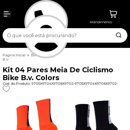
Atendimento
Entrar
Página Inicial
Bike
Meias
B.V.
Kit 04 Pares Meia De Ciclismo
Bike B.v. Colors
Cod. do Produto: 9705X9704X9706X9702-9705X9704X9706X9702-