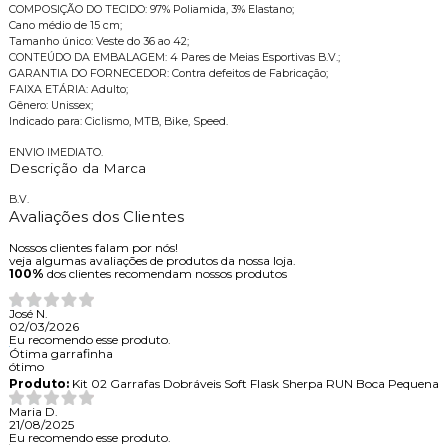
COMPOSIÇÃO DO TECIDO: 97% Poliamida, 3% Elastano;
Cano médio de 15 cm;
Tamanho único: Veste do 36 ao 42;
CONTEÚDO DA EMBALAGEM: 4 Pares de Meias Esportivas B.V.;
GARANTIA DO FORNECEDOR: Contra defeitos de Fabricação;
FAIXA ETÁRIA: Adulto;
Gênero: Unissex;
Indicado para: Ciclismo, MTB, Bike, Speed.
ENVIO IMEDIATO.
Descrição da Marca
B.V.
Avaliações dos Clientes
Nossos clientes falam por nós!
veja algumas avaliações de produtos da nossa loja.
100%
dos clientes recomendam nossos produtos
José N.
02/03/2026
Eu recomendo esse produto.
Ótima garrafinha
ótimo
Produto:
Kit 02 Garrafas Dobráveis Soft Flask Sherpa RUN Boca Pequena
Maria D.
21/08/2025
Eu recomendo esse produto.