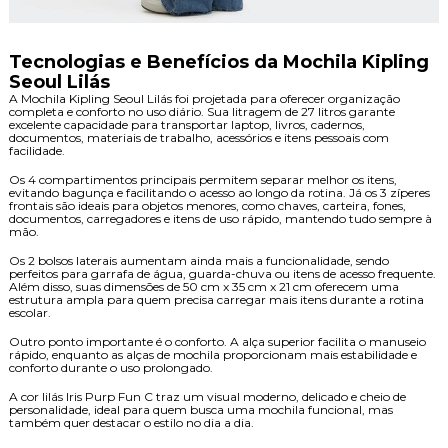
Tecnologias e Benefícios da Mochila Kipling
Seoul Lilás
A Mochila Kipling Seoul Lilás foi projetada para oferecer organização
completa e conforto no uso diário. Sua litragem de 27 litros garante
excelente capacidade para transportar laptop, livros, cadernos,
documentos, materiais de trabalho, acessórios e itens pessoais com
facilidade.
Os 4 compartimentos principais permitem separar melhor os itens,
evitando bagunça e facilitando o acesso ao longo da rotina. Já os 3 zíperes
frontais são ideais para objetos menores, como chaves, carteira, fones,
documentos, carregadores e itens de uso rápido, mantendo tudo sempre à
mão.
Os 2 bolsos laterais aumentam ainda mais a funcionalidade, sendo
perfeitos para garrafa de água, guarda-chuva ou itens de acesso frequente.
Além disso, suas dimensões de 50 cm x 35 cm x 21 cm oferecem uma
estrutura ampla para quem precisa carregar mais itens durante a rotina
escolar.
Outro ponto importante é o conforto. A alça superior facilita o manuseio
rápido, enquanto as alças de mochila proporcionam mais estabilidade e
conforto durante o uso prolongado.
A cor lilás Iris Purp Fun C traz um visual moderno, delicado e cheio de
personalidade, ideal para quem busca uma mochila funcional, mas
também quer destacar o estilo no dia a dia.