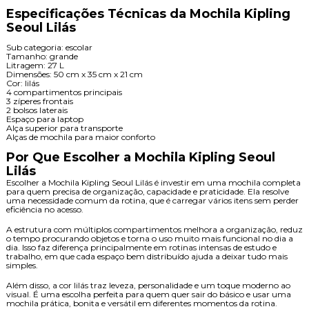
Especificações Técnicas da Mochila Kipling
Seoul Lilás
Sub categoria: escolar
Tamanho: grande
Litragem: 27 L
Dimensões: 50 cm x 35 cm x 21 cm
Cor: lilás
4 compartimentos principais
3 zíperes frontais
2 bolsos laterais
Espaço para laptop
Alça superior para transporte
Alças de mochila para maior conforto
Por Que Escolher a Mochila Kipling Seoul
Lilás
Escolher a Mochila Kipling Seoul Lilás é investir em uma mochila completa
para quem precisa de organização, capacidade e praticidade. Ela resolve
uma necessidade comum da rotina, que é carregar vários itens sem perder
eficiência no acesso.
A estrutura com múltiplos compartimentos melhora a organização, reduz
o tempo procurando objetos e torna o uso muito mais funcional no dia a
dia. Isso faz diferença principalmente em rotinas intensas de estudo e
trabalho, em que cada espaço bem distribuído ajuda a deixar tudo mais
simples.
Além disso, a cor lilás traz leveza, personalidade e um toque moderno ao
visual. É uma escolha perfeita para quem quer sair do básico e usar uma
mochila prática, bonita e versátil em diferentes momentos da rotina.