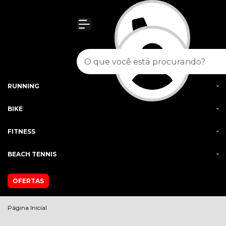
Olá Visitante!
Acesse sua conta e pedidos
MENU
FEMININO
MASCULINO
RUNNING
BIKE
FITNESS
BEACH TENNIS
OFERTAS
Página Inicial