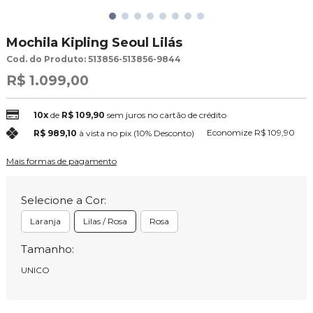
Mochila Kipling Seoul Lilás
Cod. do Produto: 513856-513856-9844
R$ 1.099,00
10x
de
R$ 109,90
sem juros no cartão de crédito
Economize
R$ 109,90
R$ 989,10
à vista no pix
(10% Desconto)
Mais formas de pagamento
Selecione a Cor:
Laranja
Lilas / Rosa
Rosa
Tamanho:
UNICO