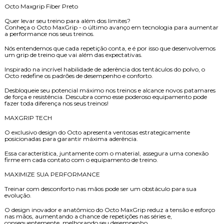
Octo Maxgrip Fiber Preto
Quer levar seu treino para além dos limites?
Conheça o Octo MaxGrip - o último avanço em tecnologia para aumentar
a performance nos seus treinos.
Nós entendemos que cada repetição conta, e é por isso que desenvolvemos
um grip de treino que vai além das expectativas.
Inspirado na incrível habilidade de aderência dos tentáculos do polvo, o
Octo redefine os padrões de desempenho e conforto.
Desbloqueie seu potencial máximo nos treinos e alcance novos patamares
de força e resistência. Descubra como esse poderoso equipamento pode
fazer toda diferença nos seus treinos!
MAXGRIP TECH
O exclusivo design do Octo apresenta ventosas estrategicamente
posicionadas para garantir máxima aderência.
Essa característica, juntamente com o material, assegura uma conexão
firme em cada contato com o equipamento de treino.
MAXIMIZE SUA PERFORMANCE
Treinar com desconforto nas mãos pode ser um obstáculo para sua
evolução.
O design inovador e anatômico do Octo MaxGrip reduz a tensão e esforço
nas mãos, aumentando a chance de repetições nas séries e,
consequentemente, melhorando seu desempenho.