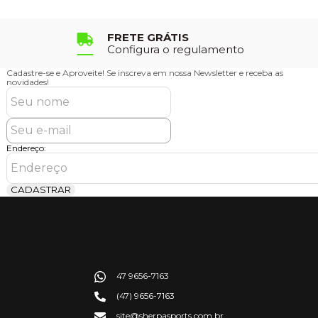
FRETE GRÁTIS
Configura o regulamento
Cadastre-se e Aproveite!
Se inscreva em nossa Newsletter e receba as
novidades!
Endereço:
CADASTRAR
47 9656-7163
(47) 9656-7163
site@sherpasports.com.br