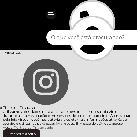
Olá Visitante!
Acesse sua conta e pedidos
Página Inicial
Como Comprar
Fale Conosco
Favoritos
x
Filtre sua Pesquisa:
Utilizamos seus dados para analisar e personalizar nossa loja virtual
durante a sua navegação e em serviços de terceiros parceiros. Ao navegar
pela loja virtual, você nos autoriza a coletar tais informações através do
cookies e utilizá-las para estas finalidades. Em caso de dúvidas, acesse
nossa
Política de Privacidade
Entendi e Aceito