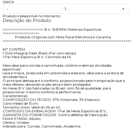
ÚNICA
-
+
Produto Indisponível no Momento
Descrição do Produto
==================== B.V. SHERPA Materiais Esportivos
==================
Produtos Originais com Nota Fiscal Eletrônica e Garantia.
==============================================================
KIT CONTÉM:
1 Octo Maxgrip Fiber Black (Par com estojo)
1 Par Meia Esportiva B.V. Caminho da Fé
Meia ideal para corrida e caminhada, ciclismo e demais atividades
esportivas!
Leve e macia, produzida em poliamida e elastano, ideal para a prática de
atividade física.
O principal destaque é o conforto, proporcionado pela transpiração que a
meia oferece, deixando os pés secos e bem protegidos.
As meias B.V. são fabricadas no Brasil, com fio de qualidade, para
proporcionar máximo conforto e performance.
Características:
COMPOSIÇÃO DO TECIDO: 97% Poliamida, 3% Elastano;
Cano médio de 15 cm;
Tamanho único: Veste do 36 ao 42;
CONTEÚDO DA EMBALAGEM: 1 Par de Meias Esportivas B.V.;
GARANTIA DO FORNECEDOR: Contra defeitos de Fabricação;
FAIXA ETÁRIA: Adulto;
Gênero: Unissex;
Indicado para: Corrida, Caminhada, Academia.