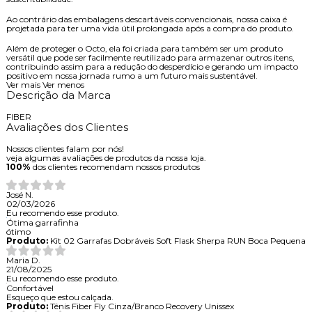
Ao contrário das embalagens descartáveis convencionais, nossa caixa é
projetada para ter uma vida útil prolongada após a compra do produto.
Além de proteger o Octo, ela foi criada para também ser um produto
versátil que pode ser facilmente reutilizado para armazenar outros itens,
contribuindo assim para a redução do desperdício e gerando um impacto
positivo em nossa jornada rumo a um futuro mais sustentável.
Ver mais
Ver menos
Descrição da Marca
FIBER
Avaliações dos Clientes
Nossos clientes falam por nós!
veja algumas avaliações de produtos da nossa loja.
100%
dos clientes recomendam nossos produtos
José N.
02/03/2026
Eu recomendo esse produto.
Ótima garrafinha
ótimo
Produto:
Kit 02 Garrafas Dobráveis Soft Flask Sherpa RUN Boca Pequena
Maria D.
21/08/2025
Eu recomendo esse produto.
Confortável
Esqueço que estou calçada.
Produto:
Tênis Fiber Fly Cinza/Branco Recovery Unissex