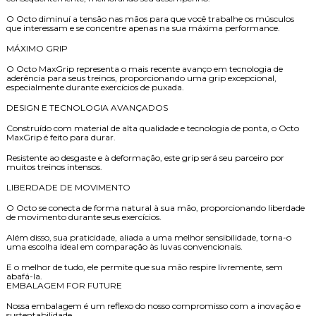
O Octo diminuí a tensão nas mãos para que você trabalhe os músculos
que interessam e se concentre apenas na sua máxima performance.
MÁXIMO GRIP
O Octo MaxGrip representa o mais recente avanço em tecnologia de
aderência para seus treinos, proporcionando uma grip excepcional,
especialmente durante exercícios de puxada.
DESIGN E TECNOLOGIA AVANÇADOS
Construído com material de alta qualidade e tecnologia de ponta, o Octo
MaxGrip é feito para durar.
Resistente ao desgaste e à deformação, este grip será seu parceiro por
muitos treinos intensos.
LIBERDADE DE MOVIMENTO
O Octo se conecta de forma natural à sua mão, proporcionando liberdade
de movimento durante seus exercícios.
Além disso, sua praticidade, aliada a uma melhor sensibilidade, torna-o
uma escolha ideal em comparação às luvas convencionais.
E o melhor de tudo, ele permite que sua mão respire livremente, sem
abafá-la.
EMBALAGEM FOR FUTURE
Nossa embalagem é um reflexo do nosso compromisso com a inovação e
sustentabilidade.