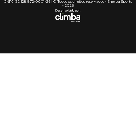
CNPJ: 32.128.872/0001-26 | © Todos os direitos reservados - Sherpa Sports
- 2026