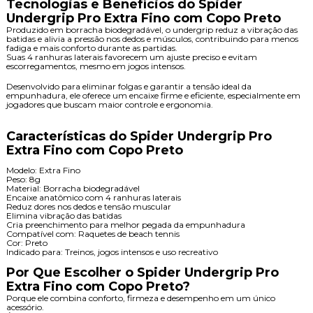
Tecnologias e Benefícios do Spider
Undergrip Pro Extra Fino com Copo Preto
Produzido em borracha biodegradável, o undergrip reduz a vibração das
batidas e alivia a pressão nos dedos e músculos, contribuindo para menos
fadiga e mais conforto durante as partidas.
Suas 4 ranhuras laterais favorecem um ajuste preciso e evitam
escorregamentos, mesmo em jogos intensos.
Desenvolvido para eliminar folgas e garantir a tensão ideal da
empunhadura, ele oferece um encaixe firme e eficiente, especialmente em
jogadores que buscam maior controle e ergonomia.
Características do Spider Undergrip Pro
Extra Fino com Copo Preto
Modelo: Extra Fino
Peso: 8g
Material: Borracha biodegradável
Encaixe anatômico com 4 ranhuras laterais
Reduz dores nos dedos e tensão muscular
Elimina vibração das batidas
Cria preenchimento para melhor pegada da empunhadura
Compatível com: Raquetes de beach tennis
Cor: Preto
Indicado para: Treinos, jogos intensos e uso recreativo
Por Que Escolher o Spider Undergrip Pro
Extra Fino com Copo Preto?
Porque ele combina conforto, firmeza e desempenho em um único
acessório.