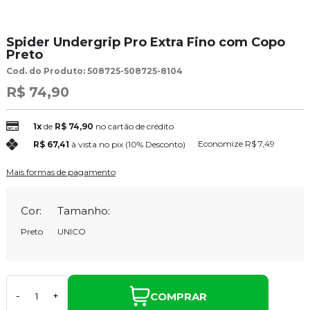
Spider Undergrip Pro Extra Fino com Copo
Preto
Cod. do Produto: 508725-508725-8104
R$ 74,90
1x
de
R$ 74,90
no cartão de crédito
Economize
R$ 7,49
R$ 67,41
à vista no pix
(10% Desconto)
Mais formas de pagamento
Cor:
Tamanho:
Preto
UNICO
COMPRAR
-
+