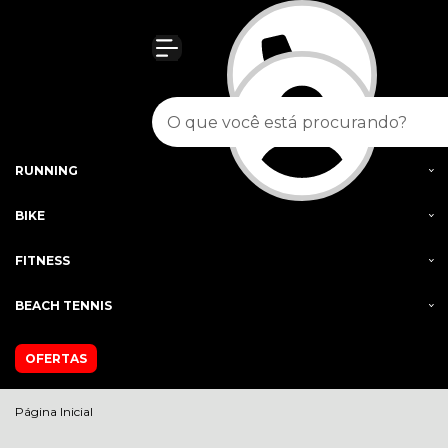
Olá Visitante!
Acesse sua conta e pedidos
MENU
FEMININO
MASCULINO
RUNNING
BIKE
FITNESS
BEACH TENNIS
OFERTAS
Página Inicial