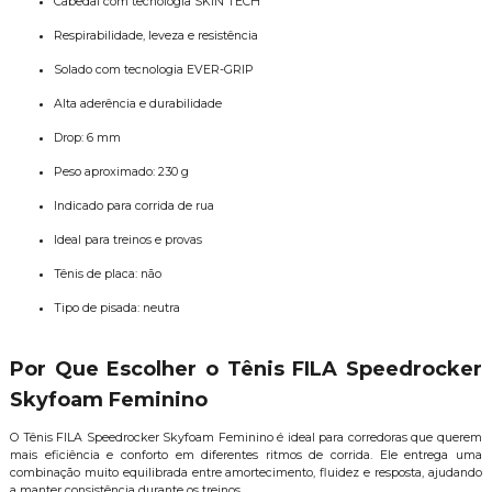
Cabedal com tecnologia SKIN TECH
Respirabilidade, leveza e resistência
Solado com tecnologia EVER-GRIP
Alta aderência e durabilidade
Drop: 6 mm
Peso aproximado: 230 g
Indicado para corrida de rua
Ideal para treinos e provas
Tênis de placa: não
Tipo de pisada: neutra
Por Que Escolher o Tênis FILA Speedrocker
Skyfoam Feminino
O Tênis FILA Speedrocker Skyfoam Feminino é ideal para corredoras que querem
mais eficiência e conforto em diferentes ritmos de corrida. Ele entrega uma
combinação muito equilibrada entre amortecimento, fluidez e resposta, ajudando
a manter consistência durante os treinos.