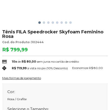
Tênis FILA Speedrocker Skyfoam Feminino
Rosa
Cod. do Produto: 302444
R$ 799,99
10x
de
R$ 80,00
sem juros no cartão de crédito
Economize
R$ 80,00
R$ 719,99
à vista no pix
(10% Desconto)
Mais formas de pagamento
Cor:
Rosa / Grafite
Selecione o Tamanho: