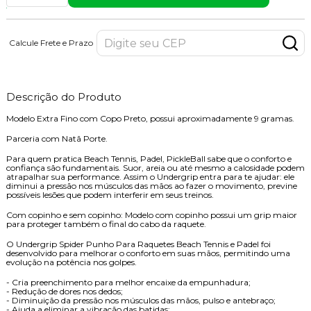
Calcule Frete e Prazo
Descrição do Produto
Modelo Extra Fino com Copo Preto, possui aproximadamente 9 gramas.
Parceria com Natã Porte.
Para quem pratica Beach Tennis, Padel, PickleBall sabe que o conforto e
confiança são fundamentais. Suor, areia ou até mesmo a calosidade podem
atrapalhar sua performance. Assim o Undergrip entra para te ajudar: ele
diminui a pressão nos músculos das mãos ao fazer o movimento, previne
possíveis lesões que podem interferir em seus treinos.
Com copinho e sem copinho: Modelo com copinho possui um grip maior
para proteger também o final do cabo da raquete.
O Undergrip Spider Punho Para Raquetes Beach Tennis e Padel foi
desenvolvido para melhorar o conforto em suas mãos, permitindo uma
evolução na potência nos golpes.
- Cria preenchimento para melhor encaixe da empunhadura;
- Redução de dores nos dedos;
- Diminuição da pressão nos músculos das mãos, pulso e antebraço;
- Ajuda a eliminar a vibração das batidas;