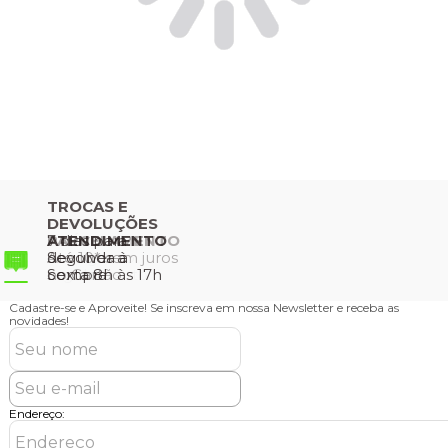
TROCAS E
FRETE
DEVOLUÇÕES
GRÁTIS
PARCELAMENTO
7 dias para
ATENDIMENTO
Configura o
Até 10* sem juros
devolver a
Segunda à
regulamento
no Cartão
compra
Sexta 8h às 17h
Cadastre-se e Aproveite!
Se inscreva em nossa Newsletter e receba as
novidades!
Endereço: