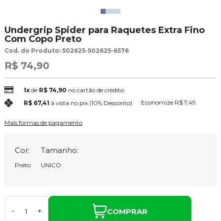
Undergrip Spider para Raquetes Extra Fino
Com Copo Preto
Cod. do Produto: 502625-502625-6576
R$ 74,90
1x
de
R$ 74,90
no cartão de crédito
Economize
R$ 7,49
R$ 67,41
à vista no pix
(10% Desconto)
Mais formas de pagamento
Cor:
Tamanho:
Preto
UNICO
COMPRAR
-
+