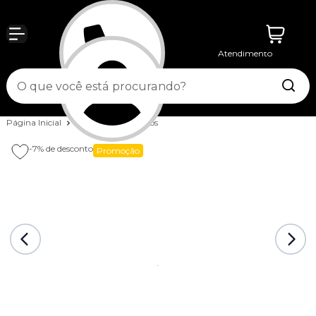
Atendimento
Entrar
Página Inicial
Fitness
Acessórios
-7%
de desconto
Promoção