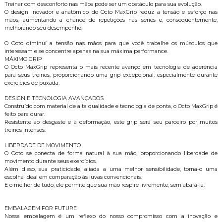
Treinar com desconforto nas mãos pode ser um obstáculo para sua evolução.
O design inovador e anatômico do Octo MaxGrip reduz a tensão e esforço nas
mãos, aumentando a chance de repetições nas séries e, consequentemente,
melhorando seu desempenho.
O Octo diminuí a tensão nas mãos para que você trabalhe os músculos que
interessam e se concentre apenas na sua máxima performance.
MÁXIMO GRIP
O Octo MaxGrip representa o mais recente avanço em tecnologia de aderência
para seus treinos, proporcionando uma grip excepcional, especialmente durante
exercícios de puxada.
DESIGN E TECNOLOGIA AVANÇADOS
Construído com material de alta qualidade e tecnologia de ponta, o Octo MaxGrip é
feito para durar.
Resistente ao desgaste e à deformação, este grip será seu parceiro por muitos
treinos intensos.
LIBERDADE DE MOVIMENTO
O Octo se conecta de forma natural à sua mão, proporcionando liberdade de
movimento durante seus exercícios.
Além disso, sua praticidade, aliada a uma melhor sensibilidade, torna-o uma
escolha ideal em comparação às luvas convencionais.
E o melhor de tudo, ele permite que sua mão respire livremente, sem abafá-la.
EMBALAGEM FOR FUTURE
Nossa embalagem é um reflexo do nosso compromisso com a inovação e