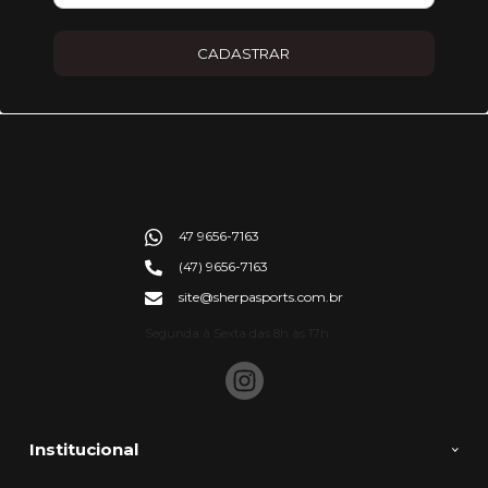
CADASTRAR
47 9656-7163
(47) 9656-7163
site@sherpasports.com.br
Segunda à Sexta das 8h às 17h
Institucional