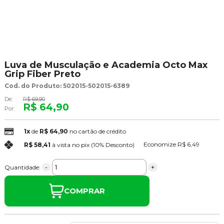
Luva de Musculação e Academia Octo Max
Grip Fiber Preto
Cod. do Produto: 502015-502015-6389
De:
R$ 69,90
R$ 64,90
Por:
1x
de
R$ 64,90
no cartão de crédito
Economize
R$ 6,49
R$ 58,41
à vista no pix
(10% Desconto)
-
+
Quantidade:
COMPRAR